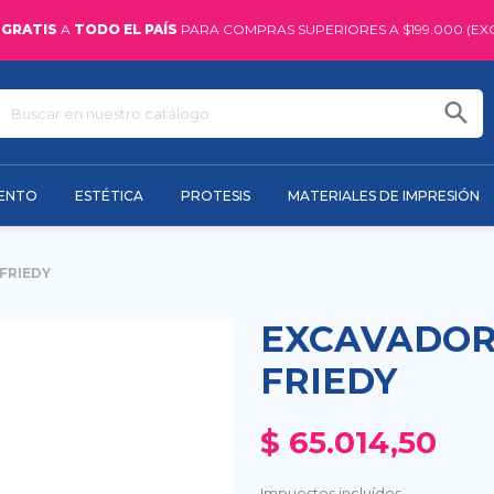
 GRATIS
A
TODO EL PAÍS
PARA COMPRAS SUPERIORES A $199.000 (EX
IENTO
ESTÉTICA
PROTESIS
MATERIALES DE IMPRESIÓN
FRIEDY
EXCAVADOR
FRIEDY
$ 65.014,50
Impuestos incluídos