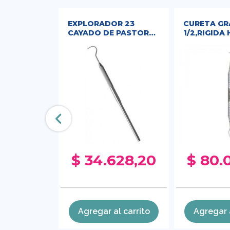
AFILADO
EXPLORADOR 23
CURETA GR
U FRIEDY
CAYADO DE PASTOR
1/2,RIGIDA 
HU FRIEDY
575,91
$ 34.628,20
$ 80.
l carrito
Agregar al carrito
Agregar a