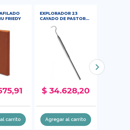
 AFILADO
EXPLORADOR 23
CURETA G
HU FRIEDY
CAYADO DE PASTOR
1/2,RIGIDA
HU FRIEDY
575,91
$ 34.628,20
$ 80.
al carrito
Agregar al carrito
Agregar 