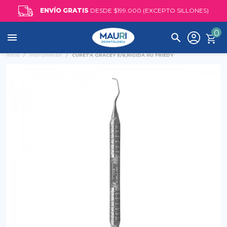
ENVÍO GRATIS
DESDE $199.000 (EXCEPTO SILLONES)
0

Inicio
Instrumental
CURETA GRACEY 5/6,RIGIDA HU FRIEDY