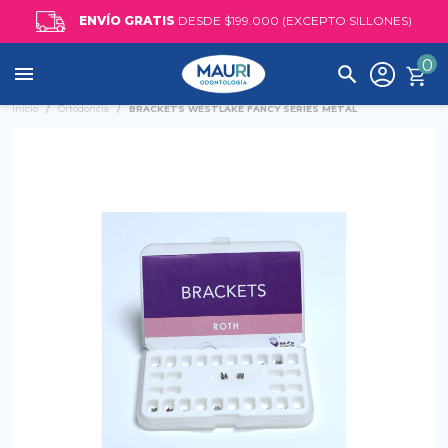
ENVÍO GRATIS
DESDE $199.000 (EXCEPTO SILLONES)
0

Inicio
Ortodoncia
BRACKETS WESTLAKE FANCY SERIES METAL