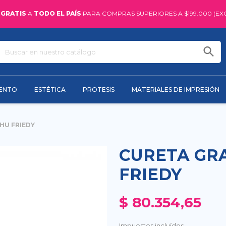
 GRATIS
A
TODO EL PAÍS
PARA COMPRAS SUPERIORES A $199.000 (EX
IENTO
ESTÉTICA
PROTESIS
MATERIALES DE IMPRESIÓN
 HU FRIEDY
CURETA GRA
FRIEDY
$ 80.354,65
Impuestos incluídos