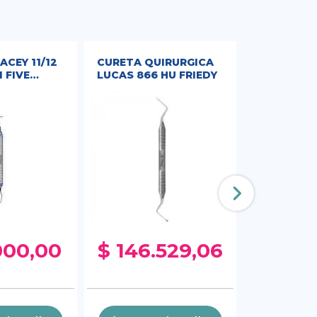
ACEY 11/12
CURETA QUIRURGICA
ELEVADOR
 FIVE
LUCAS 866 HU FRIEDY
Nº301 HU F
HU FRIEDY
000,00
$ 146.529,06
$ 175