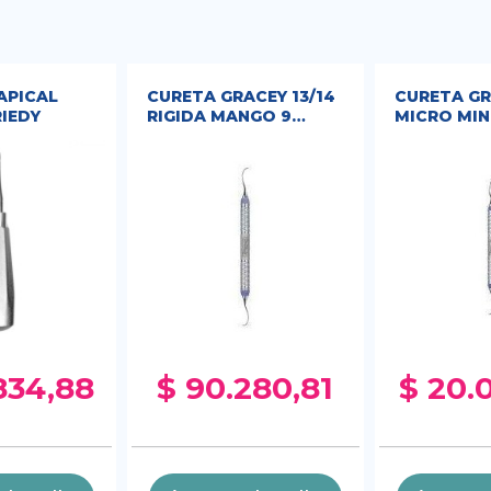
APICAL
CURETA GRACEY 13/14
CURETA GR
RIEDY
RIGIDA MANGO 9
MICRO MINI
EVEREDGE HU FRIEDY
EVEREDGE 
834,88
$ 90.280,81
$ 20.