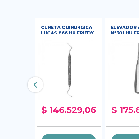
CEY 11/12
CURETA QUIRURGICA
ELEVADOR 
 FIVE
LUCAS 866 HU FRIEDY
Nº301 HU F
U FRIEDY
000,00
$ 146.529,06
$ 175.