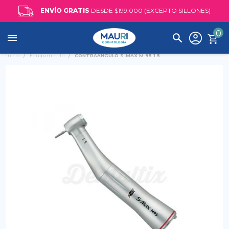
ENVÍO GRATIS
DESDE $199.000 (EXCEPTO SILLONES)
0

Inicio
Equipamiento
CONTRAANGULO S-MAX M 95 1.5