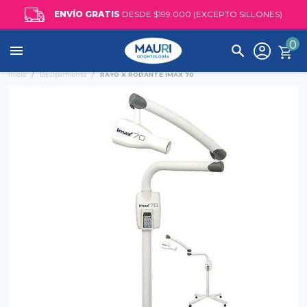
ENVÍO GRATIS
DESDE $199.000 (EXCEPTO SILLONES)
0

Inicio
Equipamiento
RAYO X RODANTE IMAX 70