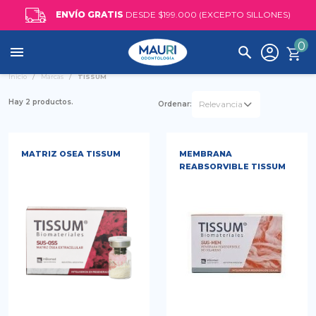
ENVÍO GRATIS
DESDE $199.000 (EXCEPTO SILLONES)
0

Inicio
Marcas
TISSUM
Hay 2 productos.
Relevancia
Ordenar:
MATRIZ OSEA TISSUM
MEMBRANA
REABSORVIBLE TISSUM